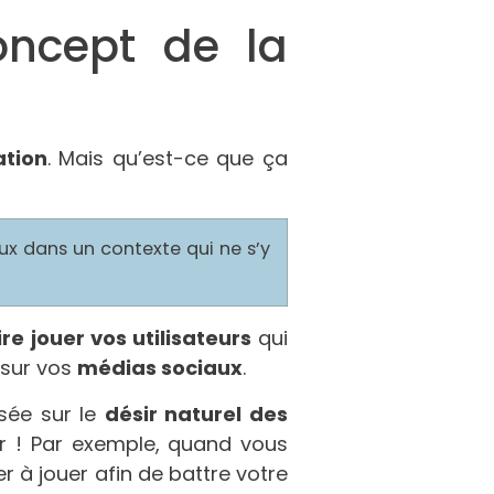
concept de la
ation
. Mais qu’est-ce que ça
eux dans un contexte qui ne s’y
ire jouer vos utilisateurs
qui
sur vos
médias sociaux
.
asée sur le
désir naturel des
r ! Par exemple, quand vous
r à jouer afin de battre votre