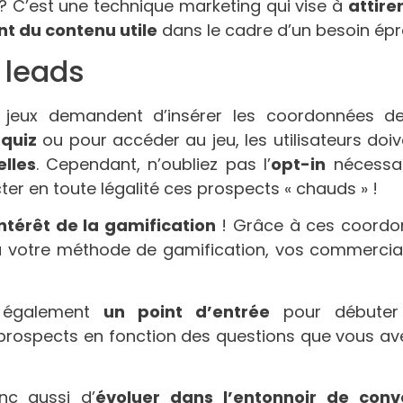
? C’est une technique marketing qui vise à
attire
t du contenu utile
dans le cadre d’un besoin épr
 leads
s jeux demandent d’insérer les coordonnées des 
 quiz
ou pour accéder au jeu, les utilisateurs do
lles
. Cependant, n’oubliez pas l’
opt-in
nécessai
er en toute légalité ces prospects « chauds » !
intérêt de la gamification
! Grâce à ces coordon
ia votre méthode de gamification, vos commercia
 également
un point d’entrée
pour débuter
rospects en fonction des questions que vous av
nc aussi d’
évoluer dans l’entonnoir de conv