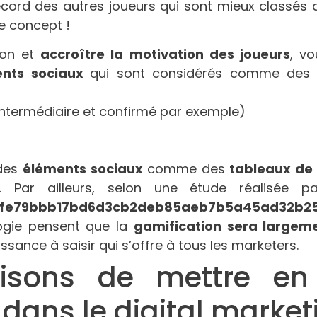
ecord des autres joueurs qui sont mieux classés 
e concept !
ion et
accroître la motivation des joueurs
, v
ents sociaux
qui sont considérés comme des s
intermédiaire et confirmé par exemple)
 des
éléments sociaux
comme des
tableaux de
. Par ailleurs, selon une étude réalisée 
21fe79bbb17bd6d3cb2deb85aeb7b5a45ad32b
logie pensent que la
gamification sera largemen
sance à saisir qui s’offre à tous les marketers.
isons de mettre en
 dans le digital market