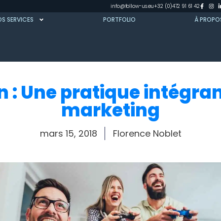
info@follow-us.eu
+32 (0)472 91 61 42
S SERVICES
PORTFOLIO
À PROPO
 : Une pratique intégran
marketing
mars 15, 2018
Florence Noblet