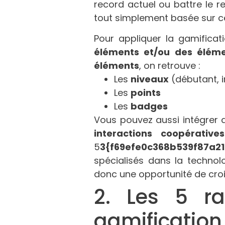
record actuel ou battre le r
tout simplement basée sur c
Pour appliquer la gamificat
éléments et/ou des élém
éléments
, on retrouve :
Les
niveaux
(débutant, 
Les
points
Les
badges
Vous pouvez aussi intégrer
interactions coopératives
5
3{f69efe0c368b539f87a
spécialisés dans la techno
donc une opportunité de crois
2. Les 5 ra
gamification