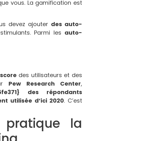
que vous. La gamification est
ous devez ajouter
des auto-
timulants. Parmi les
auto-
 score
des utilisateurs et des
par
Pew Research Center
,
25fe371} des répondants
t utilisée d’ici 2020
. C’est
 pratique la
ing