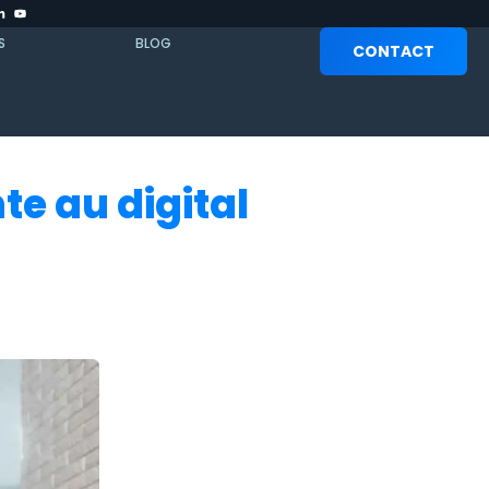
S
BLOG
CONTACT
te au digital