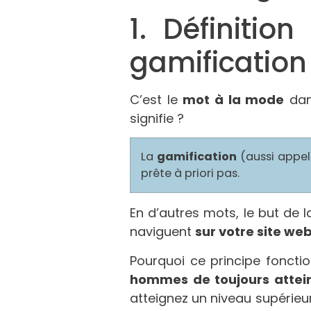
1. Définitio
gamification
C’est le
mot à la mode
dan
signifie ?
La
gamification
(aussi appelé
prête à priori pas.
En d’autres mots, le but de l
naviguent
sur votre site we
Pourquoi ce principe foncti
hommes de toujours attein
atteignez un niveau supérieur