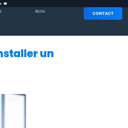
S
BLOG
CONTACT
nstaller un