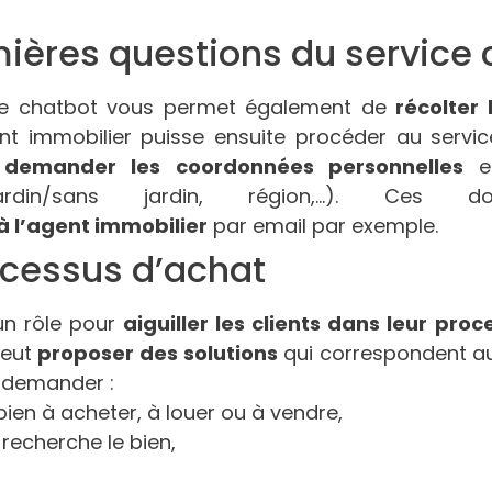
mières questions du service c
, le chatbot vous permet également de
récolter
t immobilier puisse ensuite procéder au service
t
demander les coordonnées personnelles
et
 jardin/sans jardin, région,…). Ces d
 à l’agent immobilier
par email par exemple.
rocessus d’achat
un rôle pour
aiguiller les clients dans leur pro
peut
proposer des solutions
qui correspondent au
t demander :
 bien à acheter, à louer ou à vendre,
 recherche le bien,