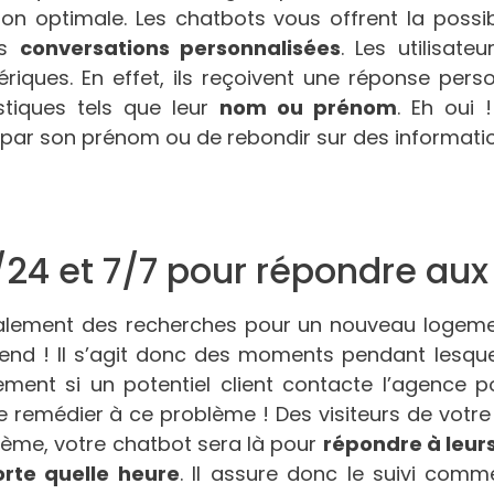
n optimale. Les chatbots vous offrent la possibil
es
conversations personnalisées
. Les utilisate
iques. En effet, ils reçoivent une réponse perso
stiques tels que leur
nom ou prénom
. Eh oui 
r par son prénom ou de rebondir sur des informatio
/24 et 7/7 pour répondre aux
alement des recherches pour un nouveau logement
kend ! Il s’agit donc des moments pendant lesque
ement si un potentiel client contacte l’agence p
 remédier à ce problème ! Des visiteurs de votre
lème, votre chatbot sera là pour
répondre à leur
orte quelle heure
. Il assure donc le suivi com