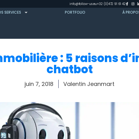
info@follow-us.eu
+32 (0)472 91 61 42
S SERVICES
PORTFOLIO
À PROPO
obilière : 5 raisons d’i
chatbot
juin 7, 2018
Valentin Jeanmart