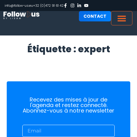
info@follow-us.eu
+32 (0)472 91 61 42
CONTACT
Étiquette : expert
Recevez des mises à jour de
l'agenda et restez connecté.
Abonnez-vous à notre newsletter