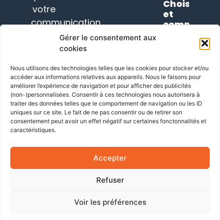
Choisir
votre
et
communication
comprendr
son
depuis
Gérer le consentement aux
thème
2012.
cookies
WordPress
en
En
Nous utilisons des technologies telles que les cookies pour stocker et/ou
2023
savoir
accéder aux informations relatives aux appareils. Nous le faisons pour
plus
améliorer l’expérience de navigation et pour afficher des publicités
SUIVEZ-
(non-)personnalisées. Consentir à ces technologies nous autorisera à
NOUS
traiter des données telles que le comportement de navigation ou les ID
uniques sur ce site. Le fait de ne pas consentir ou de retirer son
consentement peut avoir un effet négatif sur certaines fonctonnalités et
caractéristiques.
Accepter
Refuser
Voir les préférences
Politique des cookies
Politique de vie privée