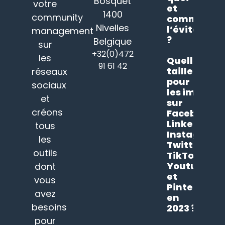
Bosquet
votre
et
1400
community
comment
Nivelles
l’éviter
management
?
Belgique
sur
+32(0)472
les
Quelle
91 61 42
taille
réseaux
pour
sociaux
les images
et
sur
créons
Facebook,
LinkedIn,
tous
Instagram,
les
Twitter,
outils
TikTok,
Youtube
dont
et
vous
Pinterest
avez
en
besoins
2023 ?
pour