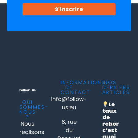
S'inscrire
INFORMATIONS
NOS
DE
DERNIERS
CONTACT
ARTICLES
info@follow-
QUI
Le
SOMMES-
us.eu
taux
NOUS
?
de
8, rue
Nous
rebond
du
c’est
réalisons
quoi