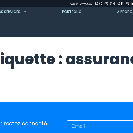
info@follow-us.eu
+32 (0)472 91 61 42
S SERVICES
PORTFOLIO
À PROPO
tiquette : assuran
t restez connecté.