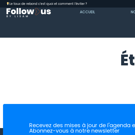
Le taux de rebond c’est quoi et comment l’éviter ?
ACCUEIL
NO
É
Recevez des mises à jour de l'agenda e
Abonnez-vous à notre newsletter