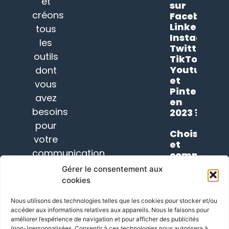
et
sur
créons
Facebook,
LinkedIn,
tous
Instagram,
les
Twitter,
outils
TikTok,
Youtube
dont
et
vous
Pinterest
avez
en
besoins
2023 ?
pour
Choisir
votre
et
communication
comprendr
son
depuis
Gérer le consentement aux
thème
2012.
cookies
WordPress
en
En
Nous utilisons des technologies telles que les cookies pour stocker et/ou
2023
savoir
accéder aux informations relatives aux appareils. Nous le faisons pour
plus
améliorer l’expérience de navigation et pour afficher des publicités
SUIVEZ-
(non-)personnalisées. Consentir à ces technologies nous autorisera à