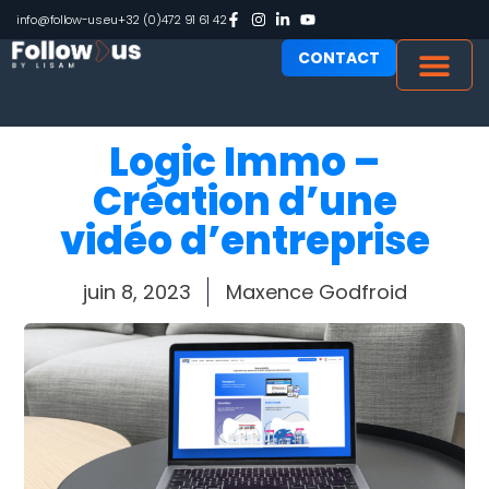
info@follow-us.eu
+32 (0)472 91 61 42
CONTACT
Logic Immo –
Création d’une
vidéo d’entreprise
juin 8, 2023
Maxence Godfroid