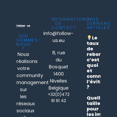
INFORMATIONS
NOS
DE
DERNIERS
CONTACT
ARTICLES
info@follow-
QUI
Le
SOMMES-
us.eu
taux
NOUS
?
de
8, rue
Nous
rebond
du
c’est
réalisons
quoi
Bosquet
votre
et
1400
community
comment
Nivelles
l’éviter
management
?
Belgique
sur
+32(0)472
les
Quelle
91 61 42
taille
réseaux
pour
sociaux
les images