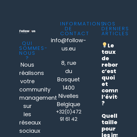
INFORMATIONS
NOS
DE
DERNIERS
CONTACT
ARTICLES
info@follow-
QUI
Le
SOMMES-
us.eu
taux
NOUS
?
de
8, rue
Nous
rebond
du
c’est
réalisons
quoi
Bosquet
votre
et
1400
community
comment
Nivelles
l’éviter
management
?
Belgique
sur
+32(0)472
les
Quelle
91 61 42
taille
réseaux
pour
sociaux
les images