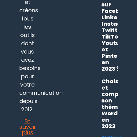
et
sur
créons
Facebook,
LinkedIn,
tous
Instagram,
les
Twitter,
outils
TikTok,
Youtube
dont
et
vous
Pinterest
avez
en
besoins
2023 ?
pour
Choisir
votre
et
communication
comprendr
son
depuis
thème
2012.
WordPress
en
En
2023
savoir
plus