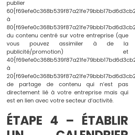
publier
60{f69efe0c368b539f87a21fe79bbb17bd6d3c
à
80{f69efe0c368b539f87a21fe79bbb17bd6d3c
du contenu centré sur votre entreprise (que
vous pouvez assimiler à de la
publicité/promotion) et
40{f69efe0c368b539f87a21fe79bbb17bd6d3c
à
20{f69efe0c368b539f87a21fe79bbb17bd6d3c
de partage de contenu qui n’est pas
directement lié à votre entreprise mais qui
est en lien avec votre secteur d’activité.
É
TAPE 4
–
ÉTABLIR
UN CALENDR
IER