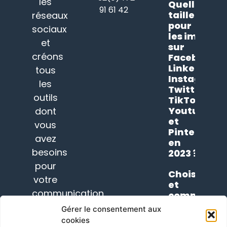
les
Quelle
91 61 42
taille
réseaux
pour
sociaux
les images
et
sur
créons
Facebook,
LinkedIn,
tous
Instagram,
les
Twitter,
outils
TikTok,
Youtube
dont
et
vous
Pinterest
avez
en
besoins
2023 ?
pour
Choisir
votre
et
communication
comprendr
son
depuis
Gérer le consentement aux
thème
2012.
cookies