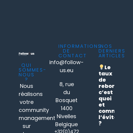
INFORMATIONS
NOS
DE
DERNIERS
CONTACT
ARTICLES
info@follow-
QUI
Le
SOMMES-
us.eu
taux
NOUS
?
de
8, rue
Nous
rebond
du
c’est
réalisons
quoi
Bosquet
votre
et
1400
community
comment
Nivelles
l’éviter
management
?
Belgique
sur
+32(0)472