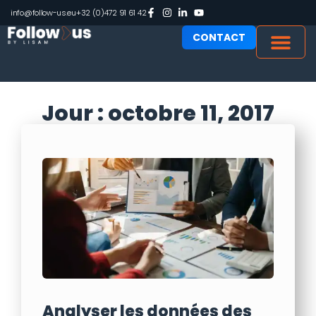
info@follow-us.eu
+32 (0)472 91 61 42
CONTACT
Jour : octobre 11, 2017
Analyser les données des